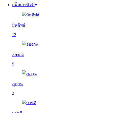
แพ็คเกจทัวร์
มัลดีฟส์
12
ฮ่องกง
5
ภูฏาน
2